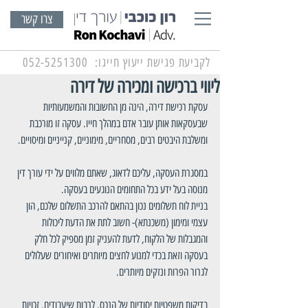
צרו קשר
לקביעת פגישת ייעוץ חייגו:
052-5251300
ליווי ברכישה ומכירה של דירה
עסקת רכישת דירה, הינה מן החשובות והמשמעותיות 
שבעסקאות אותן עובר אדם במהלך חייו. עסקה זו מורכבת 
ומשלבת היבטים רבים, מסחריים, מימוניים, קנייניים ומיסויים.
במסגרת העסקה, עליכם לדאוג, שאתם מלווים על ידי עורך דין 
מנוסה בעל ידע בכל התחומים הנוגעים בעסקה.
בניית לוח תשלומים נכון בהתאם להרכב התשלום שלכם, הון 
עצמי ומימון (משכנתא)- חשוב לתת את הדעת ליכולות 
והמגבלות של הלקוח, לדעת להעניק זמן מספיק לכל חלק 
בעסקה וזאת בכדי למנוע לחצים מיותרים ואיחורים שעלולים 
לגרור הפרות ונזקים מיותרים.
בדיקות משפטיות יסודיות של הנכס, לרבות שיעבודים, זכויות 